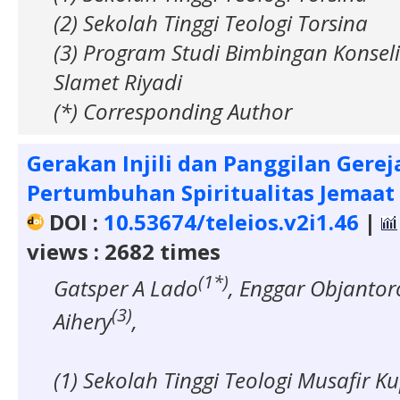
(2) Sekolah Tinggi Teologi Torsina
(3) Program Studi Bimbingan Konseli
Slamet Riyadi
(*) Corresponding Author
Gerakan Injili dan Panggilan Gere
Pertumbuhan Spiritualitas Jemaat
DOI :
10.53674/teleios.v2i1.46
|
views : 2682 times
(1*)
Gatsper A Lado
, Enggar Objantor
(3)
Aihery
,
(1) Sekolah Tinggi Teologi Musafir K